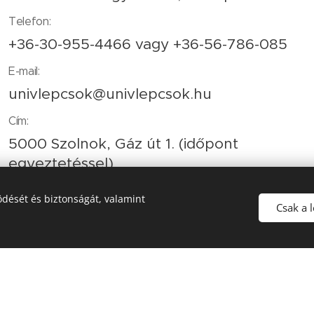
Telefon:
+36-30-955-4466
vagy
+36-56-786-085
E-mail:
univlepcsok@univlepcsok.hu
Cím:
5000 Szolnok, Gáz út 1. (időpont
egyeztetéssel)
dését és biztonságát, valamint
Csak a 
gyek a gyártók, és forgalmazók saját tulajdonát képezik. Bármely tarta
használható fel!
© 2021 Lómen Lépcső Kft.
Az oldalt a
Webnode
működteti
Sütik