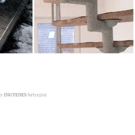
gy
INGYENES
helyszíni