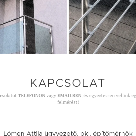
KAPCSOLAT
pcsolatot
TELEFONON
vagy
EMAILBEN
, és egyeztessen velünk e
felmérést!
Lómen Attila
ügyvezető, okl. építőmérnök