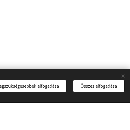
legszükségesebbek elfogadása
Összes elfogadása
lom kizárólag a tulajdonos beleegyezésével