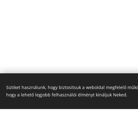
Sütiket használunk, hogy biztosítsuk a weboldal megfelelő műkö
hogy a lehető legjobb felhasználói élményt kínáljuk Neked.
A weboldalunkon található logók, és védje