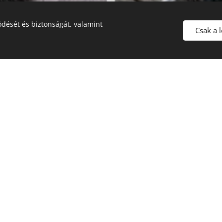
dését és biztonságát, valamint
Csak a 
LÉPCSŐT KERES?
Kültéri lépcső
Beltéri lépcső
Csigalépcső
Rozsdamentes lépcső
Lánclépcső
Festett lépcső
Mindezt megtalálja a Lómen Lépcső Kft-nél!