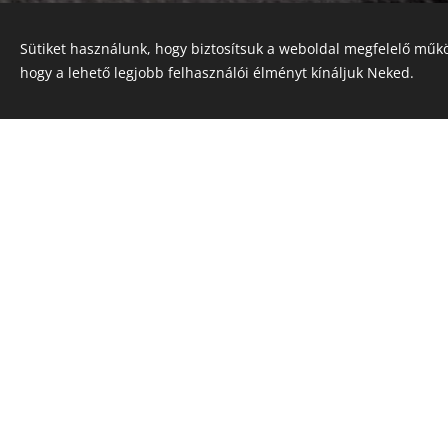
Sütiket használunk, hogy biztosítsuk a weboldal megfelelő műkö
hogy a lehető legjobb felhasználói élményt kínáljuk Neked.